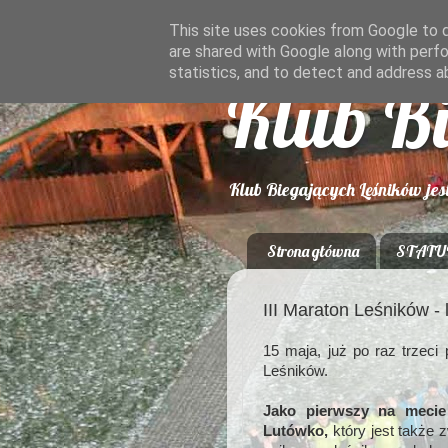
This site uses cookies from Google to de
are shared with Google along with perfo
statistics, and to detect and address a
Klub B
Klub Biegających Leśników jes
Strona główna
STATU
III Maraton Leśników - 
15 maja, już po raz trzec
Leśników.
Jako pierwszy na mecie
Lutówko,
który jest także 