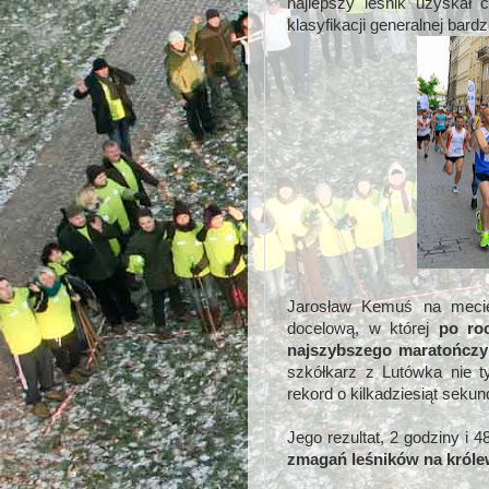
najlepszy leśnik uzyskał
klasyfikacji generalnej bar
Jarosław Kemuś na mecie 
docelową, w której
po ro
najszybszego maratończyk
szkółkarz z Lutówka nie ty
rekord o kilkadziesiąt sekun
Jego rezultat, 2 godziny i 4
zmagań leśników na króle