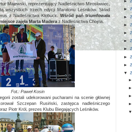
►
rtur Majewski, reprezentujący Nadleśnictwo Mirosławiec,
►
stą wszystkich trzech edycji Maratonu Leśników. Skład
erus z Nadleśnictwa Kłobuck.
Wśród pań triumfowała
►
miejsce zajęła Marta Madera
z Nadleśnictwa Chojna.
►
►
►
►
►
►
▼
Fot.:
Paweł Kosin
gorii zostali udekorowani pucharami na scenie głównej
korował Szczepan Rusiński, zastępca nadleśniczego
raz Piotr Król, prezes Klubu Biegających Leśników.