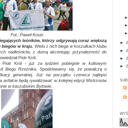
Fot.:
Paweł Kosin
egających leśników, którzy odgrywają coraz większą
►
u biegów w kraju.
Wielu z nich biega w koszulkach klubu
►
ych nadleśnictw, z dumą akcentując przynależność do
owiedział Piotr Król.
►
 Piotr Król -
już za tydzień pobiegnie w kultowym
►
zyli Biegu Rzeźnika. Spodziewamy się, że powalczą o
ikacji generalnej. Już na początku czerwca najlepsi
SUB
na asfalcie będą rywalizować w kolejnej edycji Mistrzostw
tonie w kaszubskim Bytowie
.
WYŚ