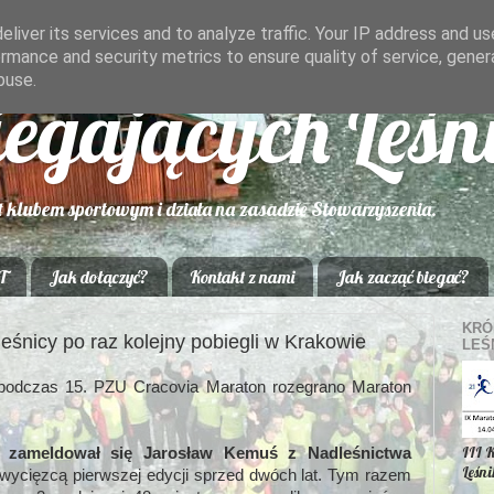
liver its services and to analyze traffic. Your IP address and u
rmance and security metrics to ensure quality of service, gene
buse.
iegających Leś
t klubem sportowym i działa na zasadzie Stowarzyszenia.
T
Jak dołączyć?
Kontakt z nami
Jak zacząć biegać?
KRÓ
leśnicy po raz kolejny pobiegli w Krakowie
LEŚ
i podczas 15. PZU Cracovia Maraton rozegrano Maraton
III 
 zameldował się Jarosław Kemuś z Nadleśnictwa
Leśn
zwycięzcą pierwszej edycji sprzed dwóch lat. Tym razem