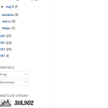
maj 11
(1)
►
kwietnia
(5)
►
marca
(5)
►
lutego
(2)
►
2015
(27)
2014
(23)
2013
(24)
2012
(1)
SKRYBUJ
Posty
Komentarze
WIETLEŃ STRONY:
318,902