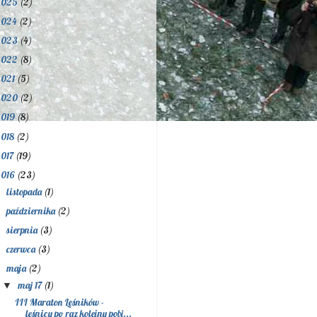
2025
(2)
2024
(2)
2023
(4)
2022
(8)
2021
(5)
2020
(2)
2019
(8)
2018
(2)
2017
(19)
2016
(23)
listopada
(1)
►
października
(2)
►
sierpnia
(3)
►
czerwca
(3)
►
maja
(2)
▼
maj 17
(1)
▼
III Maraton Leśników -
leśnicy po raz kolejny pobi...