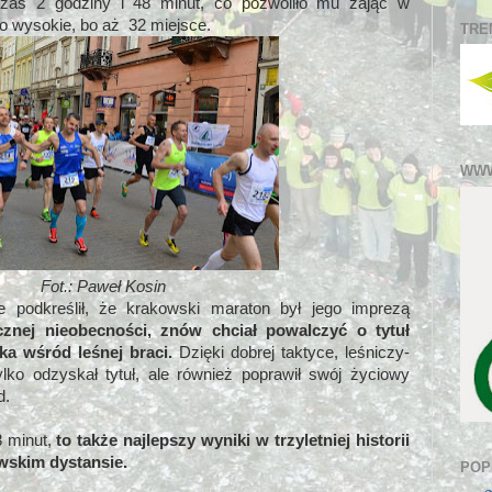
 czas 2 godziny i 48 minut, co pozwoliło mu zająć w
dzo wysokie, bo aż 32 miejsce.
TRE
WWW
Fot.:
Paweł Kosin
podkreślił, że krakowski maraton był jego imprezą
cznej nieobecności, znów chciał powalczyć o tytuł
a wśród leśnej braci.
Dzięki dobrej taktyce, leśniczy-
lko odzyskał tytuł, ale również poprawił swój życiowy
d.
8 minut,
to także najlepszy wyniki w trzyletniej historii
wskim dystansie.
POP