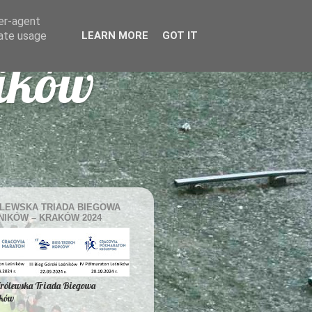
ser-agent
rate usage
LEARN MORE
GOT IT
ników
LEWSKA TRIADA BIEGOWA
NIKÓW – KRAKÓW 2024
Królewska Triada Biegowa
ików