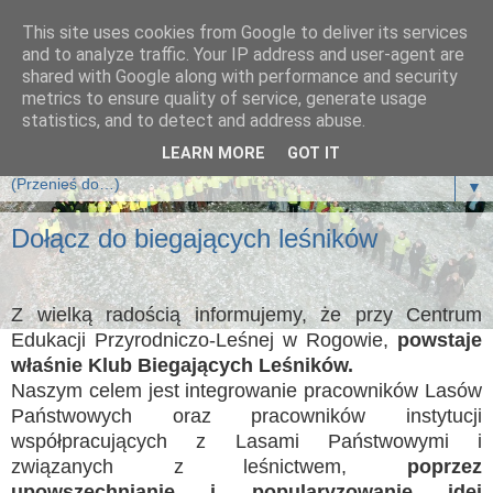
This site uses cookies from Google to deliver its services
Klub Biegających Leśników
and to analyze traffic. Your IP address and user-agent are
shared with Google along with performance and security
metrics to ensure quality of service, generate usage
Klub Biegających Leśników jest klubem sportowym i działa
statistics, and to detect and address abuse.
na zasadzie Stowarzyszenia.
LEARN MORE
GOT IT
▼
Dołącz do biegających leśników
Z wielką radością informujemy, że przy Centrum
Edukacji Przyrodniczo-Leśnej w Rogowie,
powstaje
właśnie Klub Biegających Leśników.
Naszym celem jest integrowanie pracowników Lasów
Państwowych oraz pracowników instytucji
współpracujących z Lasami Państwowymi i
związanych z leśnictwem,
poprzez
upowszechnianie i popularyzowanie idei