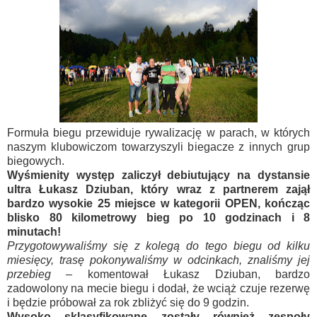
Formuła biegu przewiduje rywalizację w parach, w których
naszym klubowiczom towarzyszyli biegacze z innych grup
biegowych.
Wyśmienity występ zaliczył debiutujący na dystansie
ultra Łukasz Dziuban, który wraz z partnerem zajął
bardzo wysokie 25 miejsce w kategorii OPEN, kończąc
blisko 80 kilometrowy bieg po 10 godzinach i 8
minutach!
Przygotowywaliśmy się z kolegą do tego biegu od kilku
miesięcy, trasę pokonywaliśmy w odcinkach, znaliśmy jej
przebieg
– komentował Łukasz Dziuban, bardzo
zadowolony na mecie biegu i dodał, że wciąż czuje rezerwę
i będzie próbował za rok zbliżyć się do 9 godzin.
Wysoko sklasyfikowane zostały również zespoły