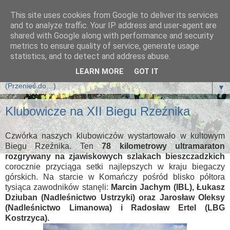
This site uses cookies from Google to deliver its services
Klub Biegających Leśników
and to analyze traffic. Your IP address and user-agent are
shared with Google along with performance and security
metrics to ensure quality of service, generate usage
Klub Biegających Leśników jest klubem sportowym i działa
statistics, and to detect and address abuse.
na zasadzie Stowarzyszenia.
LEARN MORE
GOT IT
▼
Klubowicze na XII Biegu Rzeźnika
Czwórka naszych klubowiczów wystartowało w kultowym
Biegu Rzeźnika. Ten
78 kilometrowy ultramaraton
rozgrywany na zjawiskowych szlakach bieszczadzkich
corocznie przyciąga setki najlepszych w kraju biegaczy
górskich. Na starcie w Komańczy pośród blisko półtora
tysiąca zawodników stanęli:
Marcin Jachym (IBL), Łukasz
Dziuban (Nadleśnictwo Ustrzyki) oraz Jarosław Oleksy
(Nadleśnictwo Limanowa) i Radosław Ertel (LBG
Kostrzyca).