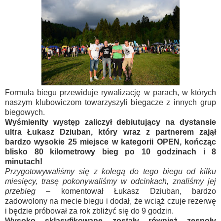
Formuła biegu przewiduje rywalizację w parach, w których
naszym klubowiczom towarzyszyli biegacze z innych grup
biegowych.
Wyśmienity występ zaliczył debiutujący na dystansie
ultra Łukasz Dziuban, który wraz z partnerem zajął
bardzo wysokie 25 miejsce w kategorii OPEN, kończąc
blisko 80 kilometrowy bieg po 10 godzinach i 8
minutach!
Przygotowywaliśmy się z kolegą do tego biegu od kilku
miesięcy, trasę pokonywaliśmy w odcinkach, znaliśmy jej
przebieg
– komentował Łukasz Dziuban, bardzo
zadowolony na mecie biegu i dodał, że wciąż czuje rezerwę
i będzie próbował za rok zbliżyć się do 9 godzin.
Wysoko sklasyfikowane zostały również zespoły