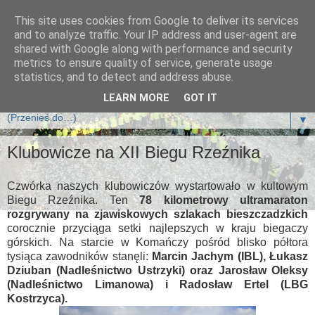
This site uses cookies from Google to deliver its services
Klub Biegających Leśników
and to analyze traffic. Your IP address and user-agent are
shared with Google along with performance and security
metrics to ensure quality of service, generate usage
Klub Biegających Leśników jest klubem sportowym i działa
statistics, and to detect and address abuse.
na zasadzie Stowarzyszenia.
LEARN MORE
GOT IT
▼
Klubowicze na XII Biegu Rzeźnika
Czwórka naszych klubowiczów wystartowało w kultowym
Biegu Rzeźnika. Ten
78 kilometrowy ultramaraton
rozgrywany na zjawiskowych szlakach bieszczadzkich
corocznie przyciąga setki najlepszych w kraju biegaczy
górskich. Na starcie w Komańczy pośród blisko półtora
tysiąca zawodników stanęli:
Marcin Jachym (IBL), Łukasz
Dziuban (Nadleśnictwo Ustrzyki) oraz Jarosław Oleksy
(Nadleśnictwo Limanowa) i Radosław Ertel (LBG
Kostrzyca).