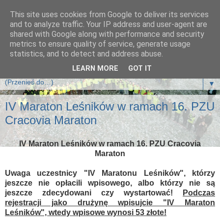
This site uses cookies from Google to deliver its services
Klub Biegających Leśników
and to analyze traffic. Your IP address and user-agent are
shared with Google along with performance and security
metrics to ensure quality of service, generate usage
Klub Biegających Leśników jest klubem sportowym i działa
statistics, and to detect and address abuse.
na zasadzie Stowarzyszenia.
LEARN MORE
GOT IT
▼
IV Maraton Leśników w ramach 16. PZU
Cracovia Maraton
IV Maraton Leśników w ramach 16. PZU Cracovia
Maraton
Uwaga uczestnicy "IV Maratonu Leśników", którzy
jeszcze nie opłacili wpisowego, albo którzy nie są
jeszcze zdecydowani czy wystartować!
Podczas
rejestracji jako drużynę wpisujcie "IV Maraton
Leśników", wtedy wpisowe wynosi 53 złote!