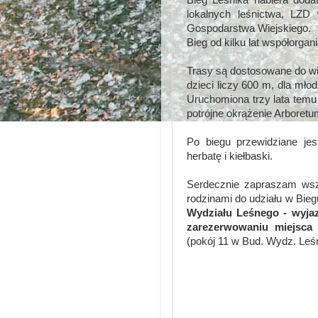
Bieg Leśnika nabiera dod
lokalnych leśnictwa, LZD
Gospodarstwa Wiejskiego.
Bieg od kilku lat współorg
Trasy są dostosowane do wi
dzieci liczy 600 m, dla mło
Uruchomiona trzy lata tem
potrójne okrążenie Arboretum
Po biegu przewidziane jes
herbatę i kiełbaski.
Serdecznie zapraszam wsz
rodzinami do udziału w Bie
Wydziału Leśnego - wyja
zarezerwowaniu miejsca
(pokój 11 w Bud. Wydz. Leś