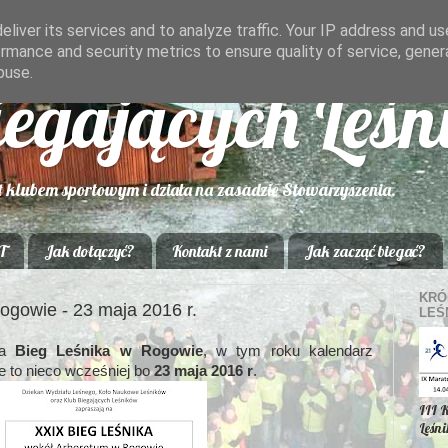
liver its services and to analyze traffic. Your IP address and u
rmance and security metrics to ensure quality of service, gene
buse.
iegających Leś
t klubem sportowym i działa na zasadzie Stowarzyszenia.
T
Jak dołączyć?
Kontakt z nami
Jak zacząć biegać?
KRÓ
ogowie - 23 maja 2016 r.
LEŚ
na
Bieg Leśnika w Rogowie
, w tym roku kalendarz
ie to nieco wcześniej bo
23 maja 2016 r
.
III 
Leśn