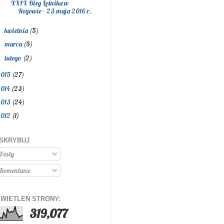
XXIX Bieg Leśnika w
Rogowie - 23 maja 2016 r.
kwietnia
(5)
►
marca
(5)
►
lutego
(2)
►
2015
(27)
2014
(23)
2013
(24)
2012
(1)
SKRYBUJ
Posty
Komentarze
WIETLEŃ STRONY:
319,077