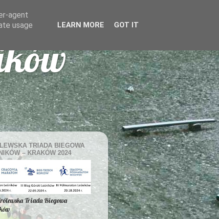
ser-agent
rate usage
LEARN MORE
GOT IT
ników
LEWSKA TRIADA BIEGOWA
NIKÓW – KRAKÓW 2024
Królewska Triada Biegowa
ików