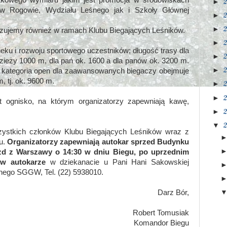
atkowego wymiaru jakim jest promocja w środowiskach
►
 w Rogowie, Wydziału Leśnego jak i Szkoły Głównej
►
►
anizujemy również w ramach Klubu Biegających Leśników.
►
eku i rozwoju sportowego uczestników; długość trasy dla
►
dzieży 1000 m, dla pań ok. 1600 a dla panów ok. 3200 m.
►
u kategoria open dla zaawansowanych biegaczy obejmuje
, tj. ok. 9600 m.
►
►
t ognisko, na którym organizatorzy zapewniają kawę,
►
▼
ystkich członków Klubu Biegających Leśników wraz z
gu.
Organizatorzy zapewniają autokar sprzed Budynku
zd z Warszawy o 14:30 w dniu Biegu, po uprzednim
 w autokarze
w dziekanacie u Pani Hani Sakowskiej
nego SGGW, Tel. (22) 5938010.
Darz Bór,
Robert Tomusiak
Komandor Biegu