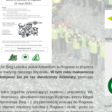
TRE
WWW
 że Bieg Leśnika wokół Arboretum w Rogowie to impreza
ę w tradycję naszego Wydziału.
W tym roku malowniczą
konywać już po raz dwudziesty dziewiąty,
promując
tylko (zgodnie rywalizujący) studenci i pracownicy WL
 terenowcy, absolwenci naszego Wydziału, którzy biegali
wspominają Bieg i z przyjemnością wracają do Rogowa.
POP
je również młodzież szkolna z Rogowa i okolic, przez co