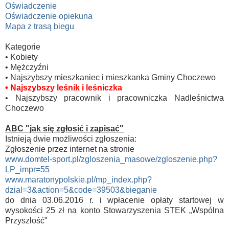
Oświadczenie
Oświadczenie opiekuna
Mapa z trasą biegu
Kategorie
• Kobiety
• Mężczyźni
• Najszybszy mieszkaniec i mieszkanka Gminy Choczewo
• Najszybszy leśnik i leśniczka
• Najszybszy pracownik i pracowniczka Nadleśnictwa
Choczewo
ABC "jak się zgłosić i zapisać"
Istnieją dwie możliwości zgłoszenia:
Zgłoszenie przez internet na stronie
www.domtel-sport.pl/zgloszenia_masowe/zgloszenie.php?
LP_impr=55
www.maratonypolskie.pl/mp_index.php?
dzial=3&action=5&code=39503&bieganie
do dnia 03.06.2016 r. i wpłacenie opłaty startowej w
wysokości 25 zł na konto Stowarzyszenia STEK „Wspólna
Przyszłość"