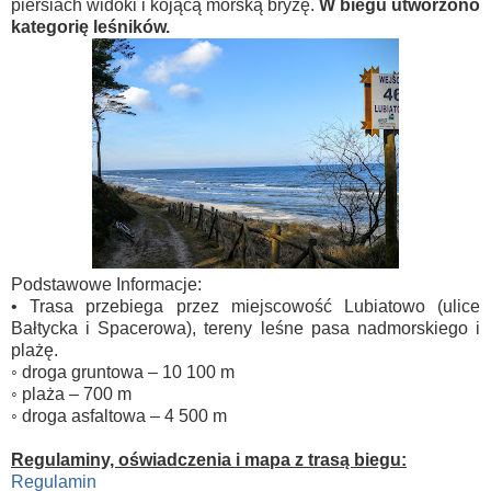
piersiach widoki i kojącą morską bryzę.
W biegu utworzono
kategorię leśników.
Podstawowe Informacje:
• Trasa przebiega przez miejscowość Lubiatowo (ulice
Bałtycka i Spacerowa), tereny leśne pasa nadmorskiego i
plażę.
◦ droga gruntowa – 10 100 m
◦ plaża – 700 m
◦ droga asfaltowa – 4 500 m
Regulaminy, oświadczenia i mapa z trasą biegu:
Regulamin