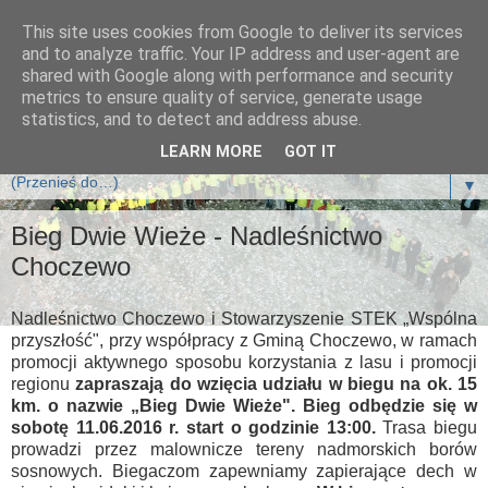
This site uses cookies from Google to deliver its services
Klub Biegających Leśników
and to analyze traffic. Your IP address and user-agent are
shared with Google along with performance and security
metrics to ensure quality of service, generate usage
Klub Biegających Leśników jest klubem sportowym i działa
statistics, and to detect and address abuse.
na zasadzie Stowarzyszenia.
LEARN MORE
GOT IT
▼
Bieg Dwie Wieże - Nadleśnictwo
Choczewo
Nadleśnictwo Choczewo i Stowarzyszenie STEK „Wspólna
przyszłość", przy współpracy z Gminą Choczewo, w ramach
promocji aktywnego sposobu korzystania z lasu i promocji
regionu
zapraszają do wzięcia udziału w biegu na ok. 15
km. o nazwie „Bieg Dwie Wieże". Bieg odbędzie się w
sobotę 11.06.2016 r. start o godzinie 13:00.
Trasa biegu
prowadzi przez malownicze tereny nadmorskich borów
sosnowych. Biegaczom zapewniamy zapierające dech w