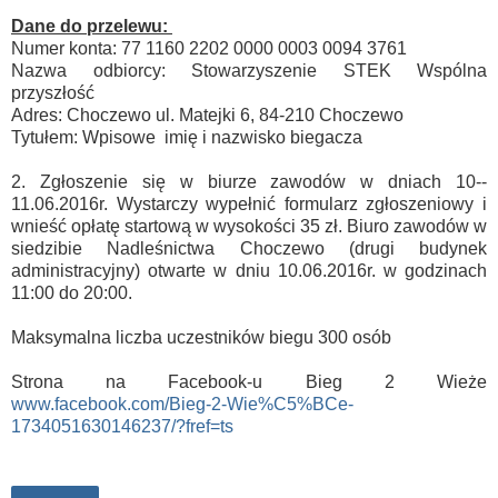
Dane do przelewu:
Numer konta: 77 1160 2202 0000 0003 0094 3761
Nazwa odbiorcy: Stowarzyszenie STEK Wspólna
przyszłość
Adres: Choczewo ul. Matejki 6, 84­-210 Choczewo
Tytułem: Wpisowe ­ imię i nazwisko biegacza
2. Zgłoszenie się w biurze zawodów w dniach 10-­
11.06.2016r. Wystarczy wypełnić formularz zgłoszeniowy i
wnieść opłatę startową w wysokości 35 zł. Biuro zawodów w
siedzibie Nadleśnictwa Choczewo (drugi budynek
administracyjny) otwarte w dniu 10.06.2016r. w godzinach
11:00 do 20:00.
Maksymalna liczba uczestników biegu 300 osób
Strona na Facebook-u Bieg 2 Wieże
www.facebook.com/Bieg-2-Wie%C5%BCe-
1734051630146237/?fref=ts
Udostępnij