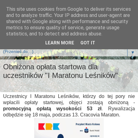
This site uses cookies from Google to deliver its services
Klub Biegających Leśników
and to analyze traffic. Your IP address and user-agent are
shared with Google along with performance and security
metrics to ensure quality of service, generate usage
Klub Biegających Leśników jest klubem sportowym i działa
statistics, and to detect and address abuse.
na zasadzie Stowarzyszenia.
LEARN MORE
GOT IT
▼
Obniżona opłata startowa dla
uczestników "I Maratonu Leśników"
Uczestnicy I Maratonu Leśników, którzy do tej pory nie
wpłacili opłaty startowej, objęci zostają obniżoną -
promocyjną opłatą wysokości 53 zł
. Rywalizacja
odbędzie się 18 maja, podczas 13. Cracovia Maraton.