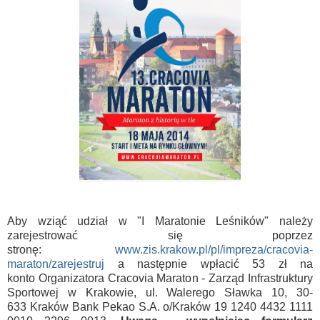
Aby wziąć udział w "I Maratonie Leśników" należy
zarejestrować się poprzez
stronę:
www.zis.krakow.pl/pl/impreza/cracovia-
maraton/zarejestruj
a następnie wpłacić 53 zł na
konto Organizatora Cracovia Maraton - Zarząd Infrastruktury
Sportowej w Krakowie, ul. Walerego Sławka 10, 30-
633 Kraków
Bank Pekao S.A. o/Kraków 19 1240 4432 1111