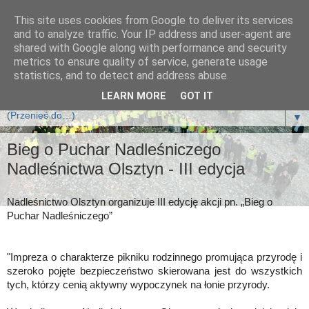
This site uses cookies from Google to deliver its services
Klub Biegających Leśników
and to analyze traffic. Your IP address and user-agent are
shared with Google along with performance and security
metrics to ensure quality of service, generate usage
Klub Biegających Leśników jest klubem sportowym i działa
statistics, and to detect and address abuse.
na zasadzie Stowarzyszenia.
LEARN MORE
GOT IT
▼
Bieg o Puchar Nadleśniczego
Nadleśnictwa Olsztyn - III edycja
Nadleśnictwo Olsztyn
organizuje III edycję akcji pn. „Bieg o
Puchar Nadleśniczego”
"Impreza o charakterze pikniku rodzinnego promująca przyrodę i
szeroko pojęte bezpieczeństwo skierowana jest do wszystkich
tych, którzy cenią aktywny wypoczynek na łonie przyrody.