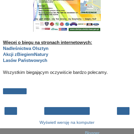
Więcej o biegu na stronach internetowych:
Nadleśnictwa Olsztyn
Akcji zBiegiemNatury
Lasów Państwowych
Wszystkim biegającym oczywiście bardzo polecamy.
Udostępnij
‹
›
Strona główna
Wyświetl wersję na komputer
Obsługiwane przez usługę
Blogger
.